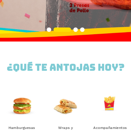
¿Qué te antojas hoy?
Hamburguesas
Wraps y
Acompañamientos