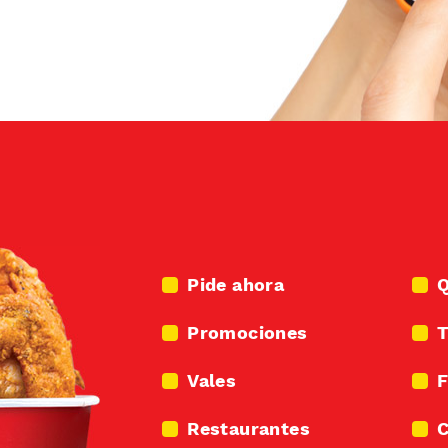
Pide ahora
Q
Promociones
T
Vales
F
Restaurantes
C