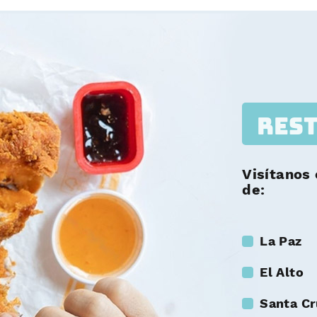
Res
Visítanos
de:
La Paz
El Alto
Santa Cr